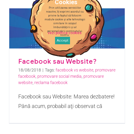
Cookies
Prin utilizarea serviciilor
noastre, îți exprimi acordul cu
privire la faptul că folosim
module cookie și alte tehnologii
similare în scopul
îmbunătățirii și al
personalizării conținutului
vezi politica cookies
nostru.
Accept
Facebook sau Website?
18/08/2018
|
Tags:
facebook vs website
,
promovare
facebook
,
promovare social media
,
promovare
website
,
reclama facebook
Facebook sau Website: Marea dezbatere!
Până acum, probabil aţi observat că