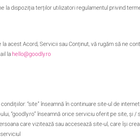
a dispoziția terților utilizatori regulamentul privind termeni
e la acest Acord, Servicii sau Conținut, vă rugăm să ne cont
ail la
hello@goodly.ro
 condițiilor: “site” înseamnă în continuare site-ul de inter
lui, “goodly.ro” înseamnă orice serviciu oferit pe site, și
persoana care vizitează sau accesează site-ul, care își cre
 serviciul