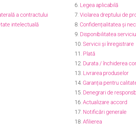
6.
Legea aplicabilă
terală a contractului
7.
Violarea dreptului de pr
etate intelectuală
8.
Confidențialitatea și n
9.
Disponibilitatea serviciu
10.
Servicii și înregistrare
11.
Plată
12.
Durata / închiderea con
13.
Livrarea produselor
14.
Garanția pentru calitate
15.
Denegrari de responsbi
16.
Actualizare accord
17.
Notificări generale
18.
Afilierea