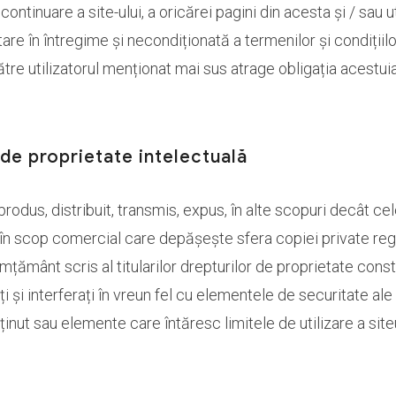
ontinuare a site-ului, a oricărei pagini din acesta și / sau u
 în întregime și necondiționată a termenilor și condițiilor
tre utilizatorul menționat mai sus atrage obligația acestuia
e de proprietate intelectuală
reprodus, distribuit, transmis, expus, în alte scopuri decât 
re în scop comercial care depășește sfera copiei private re
imțământ scris al titularilor drepturilor de proprietate consti
și interferați în vreun fel cu elementele de securitate ale 
ținut sau elemente care întăresc limitele de utilizare a siteu