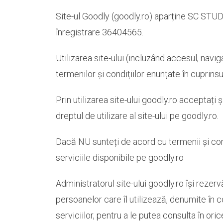
Site-ul Goodly (goodly.ro) aparține SC STU
înregistrare 36404565.
Utilizarea site-ului (incluzând accesul, nav
termenilor și condițiilor enunțate în cuprin
Prin utilizarea site-ului goodly.ro acceptați 
dreptul de utilizare al site-ului pe goodly.ro.
Dacă NU sunteți de acord cu termenii și condi
serviciile disponibile pe goodly.ro
Administratorul site-ului goodly.ro își rezer
persoanelor care îl utilizează, denumite în co
serviciilor, pentru a le putea consulta în or