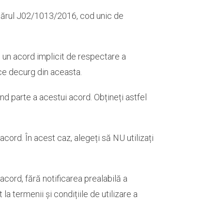
mărul J02/1013/2016, cod unic de
e un acord implicit de respectare a
 ce decurg din aceasta.
ind parte a acestui acord. Obțineți astfel
cord. În acest caz, alegeți să NU utilizați
acord, fără notificarea prealabilă a
la termenii și condițiile de utilizare a