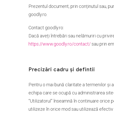
Prezentul document, prin conținutul sau, pune l
goodly.ro.
Contact goodly.ro:
Dacă aveți întrebări sau nelămuriri cu privir
https://www.goodly.ro/contact/
sau prin em
Precizări cadru și defintii
Pentru o mai bună claritate a termenilor și a
echipa care se ocupă cu administrarea site-u
“Utilizatorul” înseamnă în continuare orice 
utilizeze în orice mod sau utilizează efectiv