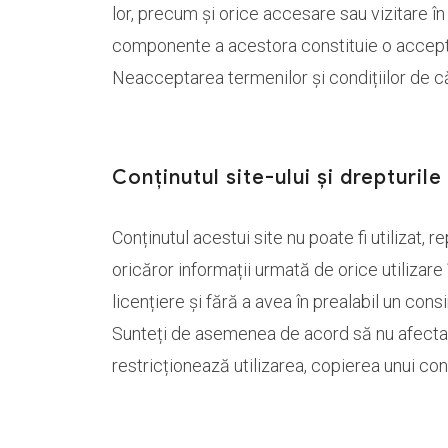
lor, precum și orice accesare sau vizitare în c
componente a acestora constituie o acceptare
Neacceptarea termenilor și condițiilor de că
Conținutul site-ului și drepturil
Conținutul acestui site nu poate fi utilizat, 
oricăror informații urmată de orice utiliza
licențiere și fără a avea în prealabil un cons
Sunteți de asemenea de acord să nu afectați 
restricționează utilizarea, copierea unui con