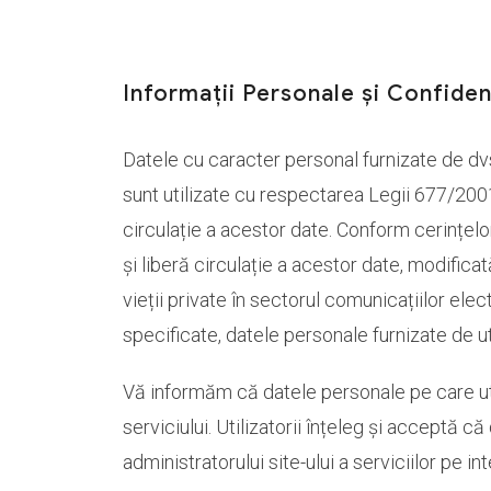
Informații Personale și Confiden
Datele cu caracter personal furnizate de dvs.
sunt utilizate cu respectarea Legii 677/2001
circulație a acestor date. Conform cerințelo
și liberă circulație a acestor date, modifica
vieții private în sectorul comunicațiilor elec
specificate, datele personale furnizate de uti
Vă informăm că datele personale pe care utili
serviciului. Utilizatorii înțeleg și acceptă c
administratorului site-ului a serviciilor pe in