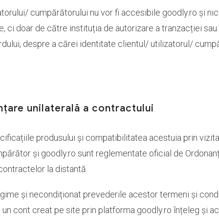
zatorului/ cumpărătorului nu vor fi accesibile goodly.ro și ni
e, ci doar de către instituția de autorizare a tranzacției sa
dului, despre a cărei identitate clientul/ utilizatorul/ cumpă
are unilaterală a contractului
ificațiile produsului și compatibilitatea acestuia prin vizit
părător și goodly.ro sunt reglementate oficial de Ordonanț
ontractelor la distantă.
regime și necondiționat prevederile acestor termeni și condiți
 un cont creat pe site prin platforma goodly.ro înțeleg și ac