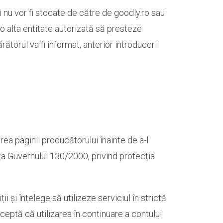
ci nu vor fi stocate de către de goodly.ro sau
u o alta entitate autorizată să presteze
rătorul va fi informat, anterior introducerii
area paginii producătorului înainte de a-l
a Guvernului 130/2000, privind protecția
i și înțelege să utilizeze serviciul în strictă
ceptă că utilizarea în continuare a contului