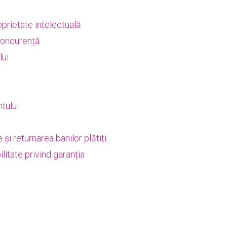
oprietate intelectuală
econcurență
lui
tului
 și returnarea banilor plătiți
litate privind garanția