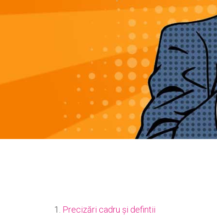
1.
Precizări cadru și defintii