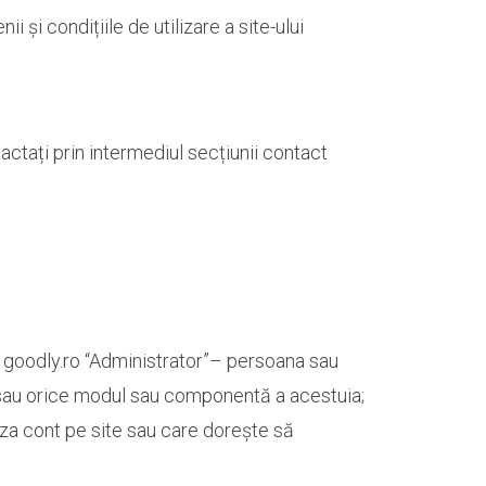
i și condițiile de utilizare a site-ului
actați prin intermediul secțiunii contact
net goodly.ro “Administrator”– persoana sau
 / sau orice modul sau componentă a acestuia;
aza cont pe site sau care dorește să