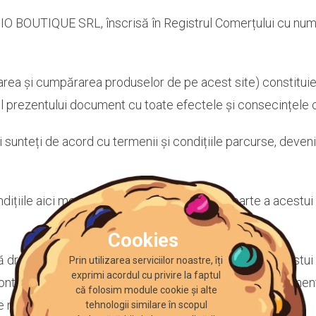
DIO BOUTIQUE SRL, înscrisă în Registrul Comerțului cu nu
igarea și cumpărarea produselor de pe acest site) constitui
sul prezentului document cu toate efectele și consecințele
și sunteți de acord cu termenii și condițiile parcurse, deven
țiile aici menționate, refuzați să deveniți parte a acestui a
Cookies
vă dreptul de a modifica în orice moment conținutul acestui 
Prin utilizarea serviciilor noastre, îți
exprimi acordul cu privire la faptul
ntinuare “Utilizatori”. Utilizatorii vor avea acces permanent 
că folosim module cookie și alte
ice moment.
tehnologii similare în scopul