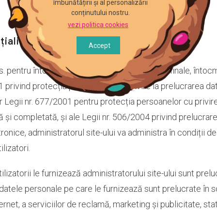
îmbunătățirii și al personalizării
conținutului nostru.
vezi politica cookies
țialitate
Accept
 pentru întocmirea facturii proforme, facturii finale, întoc
 privind protecția persoanelor cu privire la prelucrarea dat
r Legii nr. 677/2001 pentru protecția persoanelor cu privir
tă și completată, și ale Legii nr. 506/2004 privind prelucrar
tronice, administratorul site-ului va administra în condiții 
lizatori.
zatorii le furnizează administratorului site-ului sunt prelucr
ă datele personale pe care le furnizează sunt prelucrate în s
ternet, a serviciilor de reclamă, marketing și publicitate, stat