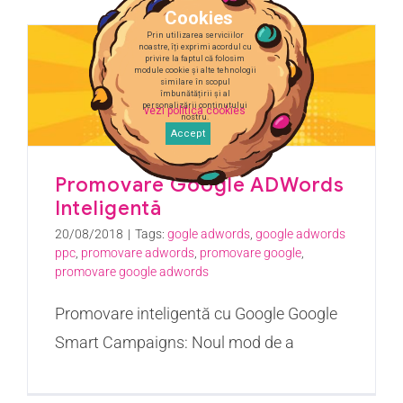
Cookies
Prin utilizarea serviciilor
noastre, îți exprimi acordul cu
privire la faptul că folosim
module cookie și alte tehnologii
similare în scopul
îmbunătățirii și al
personalizării conținutului
vezi politica cookies
nostru.
Accept
Promovare Google ADWords
Inteligentă
20/08/2018
|
Tags:
gogle adwords
,
google adwords
ppc
,
promovare adwords
,
promovare google
,
promovare google adwords
Promovare inteligentă cu Google Google
Smart Campaigns: Noul mod de a