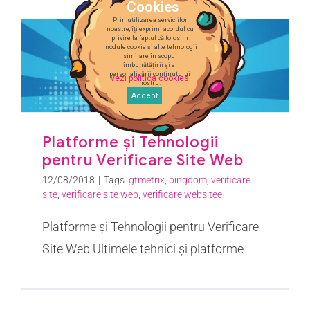
Cookies
Prin utilizarea serviciilor
noastre, îți exprimi acordul cu
privire la faptul că folosim
module cookie și alte tehnologii
similare în scopul
îmbunătățirii și al
personalizării conținutului
vezi politica cookies
nostru.
Accept
Platforme și Tehnologii
pentru Verificare Site Web
12/08/2018
|
Tags:
gtmetrix
,
pingdom
,
verificare
site
,
verificare site web
,
verificare websitee
Platforme și Tehnologii pentru Verificare
Site Web Ultimele tehnici și platforme